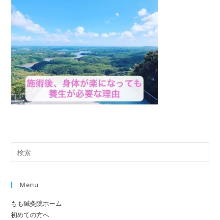
Pre
Es
to
Menu
clo
the
もも鍼灸院ホーム
sea
初めての方へ