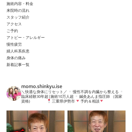
pan
施術内容・料金
来院時の流れ
スタッフ紹介
アクセス
ご予約
アトピー・アレルギー
慢性疲労
婦人科系疾患
身体の痛み
新着記事一覧
momo.shinkyu.ise
＼快適な身体にリセット／
慢性不調を内臓から整える
臨床経験30年超|施術10万人超
鍼灸あんま指圧師 （国家
資格)
三重県伊勢市
予約＆相談