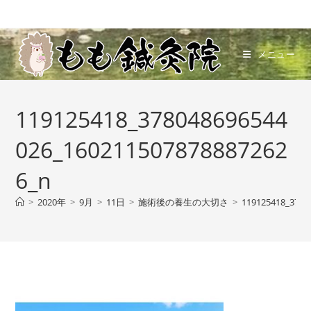
コ
ン
テ
メニュー
ン
ツ
へ
119125418_378048696544
ス
キ
026_160211507878887262
ッ
プ
6_n
>
2020年
>
9月
>
11日
>
施術後の養生の大切さ
>
119125418_3780