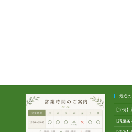
最近の
【症例】
【講座案
【症例】