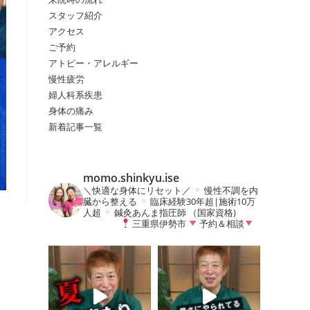
スタッフ紹介
アクセス
の
ご予約
アトピー・アレルギー
慢性疲労
検
婦人科系疾患
身体の痛み
新着記事一覧
索
momo.shinkyu.ise
を
＼快適な身体にリセット／
慢性不調を内
臓から整える
臨床経験30年超|施術10万
人超
鍼灸あんま指圧師 （国家資格)
三重県伊勢市
予約＆相談
ト
グ