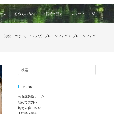
ウ
セス
初めての方へ
来院時の流れ
スタッフ
ェ
【頭痛、めまい、フワフワ】ブレインフォグ
>
ブレインフォグ
ブ
Press
サ
Escape
to
Menu
close
イ
the
もも鍼灸院ホーム
search
初めての方へ
panel.
ト
施術内容・料金
来院時の流れ