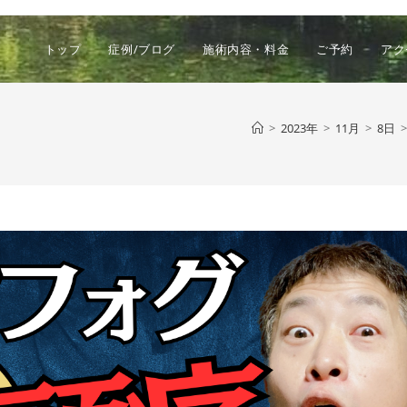
トップ
症例/ブログ
施術内容・料金
ご予約
アク
>
2023年
>
11月
>
8日
>