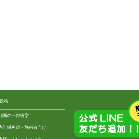
投稿
顔面の一部痙攣
内】鍼灸師・施術者向け
重症ストレートネック