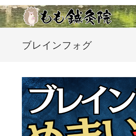
コ
ン
テ
ン
ツ
ブレインフォグ
へ
ス
キ
ッ
プ