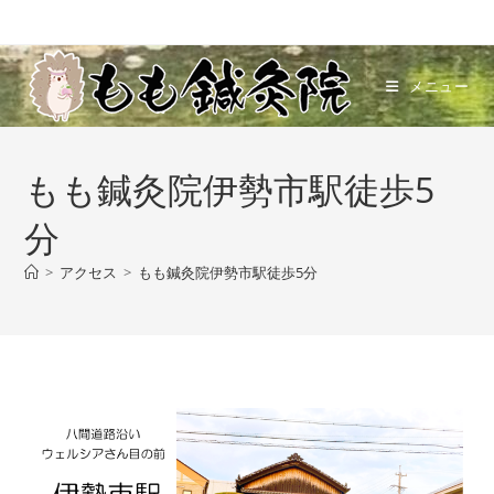
コ
ン
テ
メニュー
ン
ツ
へ
もも鍼灸院伊勢市駅徒歩5
ス
キ
分
ッ
プ
>
アクセス
>
もも鍼灸院伊勢市駅徒歩5分