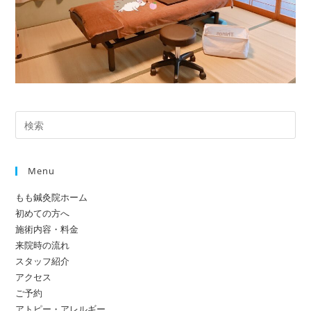
Pre
Es
to
Menu
clo
the
もも鍼灸院ホーム
sea
初めての方へ
pan
施術内容・料金
来院時の流れ
スタッフ紹介
アクセス
ご予約
アトピー・アレルギー