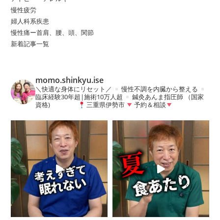
慢性疲労
婦人科系疾患
慢性痛ー首肩、腰、頭、関節
新着記事一覧
momo.shinkyu.ise
＼快適な身体にリセット／
慢性不調を内臓から整える
臨床経験30年超|施術10万人超
鍼灸あんま指圧師 （国家
資格)
三重県伊勢市
予約＆相談