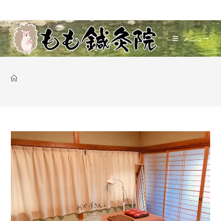
コ
ン
テ
メニュー
ン
ツ
へ
ス
キ
ッ
プ