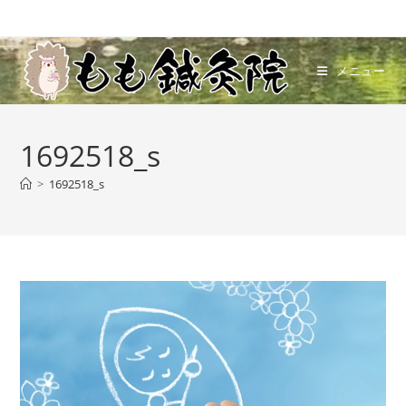
コ
ン
テ
メニュー
ン
ツ
へ
1692518_s
ス
キ
>
1692518_s
ッ
プ