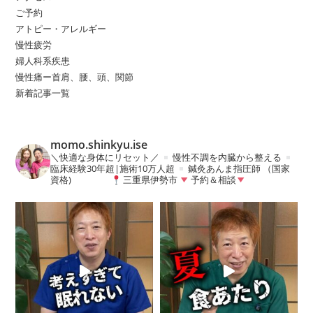
ご予約
アトピー・アレルギー
慢性疲労
婦人科系疾患
慢性痛ー首肩、腰、頭、関節
新着記事一覧
momo.shinkyu.ise
＼快適な身体にリセット／
慢性不調を内臓から整える
臨床経験30年超|施術10万人超
鍼灸あんま指圧師 （国家
資格)
三重県伊勢市
予約＆相談