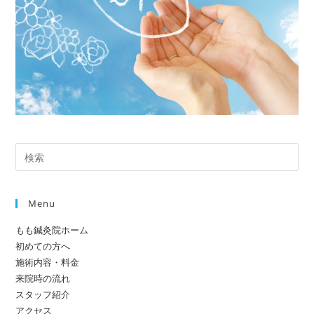
Pre
Es
to
Menu
clo
the
もも鍼灸院ホーム
sea
初めての方へ
pan
施術内容・料金
来院時の流れ
スタッフ紹介
アクセス