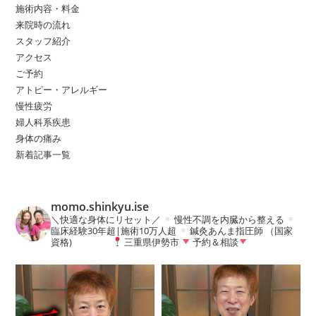
pan
施術内容・料金
来院時の流れ
スタッフ紹介
アクセス
ご予約
アトピー・アレルギー
慢性疲労
婦人科系疾患
身体の痛み
新着記事一覧
momo.shinkyu.ise
＼快適な身体にリセット／
慢性不調を内臓から整える
臨床経験30年超|施術10万人超
鍼灸あんま指圧師 （国家
資格)
三重県伊勢市
予約＆相談