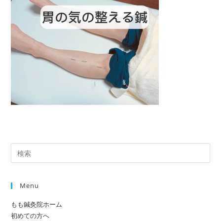
Pre
Es
to
Menu
clo
the
もも鍼灸院ホーム
sea
初めての方へ