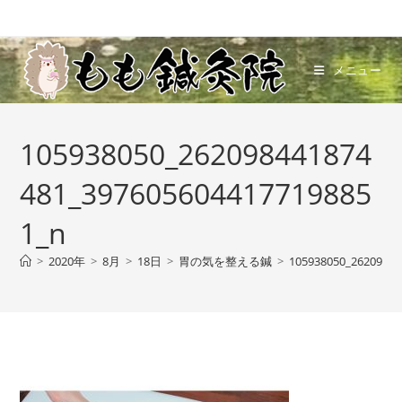
コ
ン
テ
メニュー
ン
ツ
へ
105938050_262098441874
ス
キ
481_397605604417719885
ッ
プ
1_n
>
2020年
>
8月
>
18日
>
胃の気を整える鍼
>
105938050_26209844