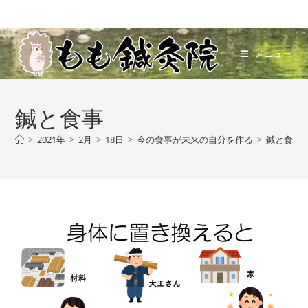
コ
ン
テ
メニュー
ン
ツ
へ
鍼と食事
ス
キ
>
2021年
>
2月
>
18日
>
今の食事が未来の自分を作る
>
鍼と食事
ッ
プ