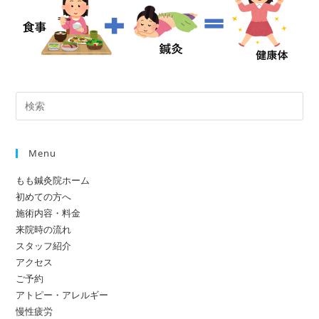
Pre
Es
to
Menu
clo
the
もも鍼灸院ホーム
sea
初めての方へ
pan
施術内容・料金
来院時の流れ
スタッフ紹介
アクセス
ご予約
アトピー・アレルギー
慢性疲労