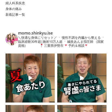
婦人科系疾患
身体の痛み
新着記事一覧
momo.shinkyu.ise
＼快適な身体にリセット／
慢性不調を内臓から整える
臨床経験30年超|施術10万人超
鍼灸あんま指圧師 （国家
資格)
三重県伊勢市
予約＆相談