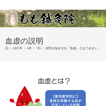
コ
ン
テ
メニュー
ン
ツ
へ
血虚の説明
ス
キ
>
2021年
>
4月
>
1日
>
女性を悩ませる「血虚」とは？めまい、貧
ッ
プ