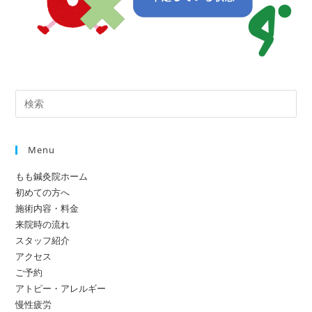
Pre
Es
to
Menu
clo
the
もも鍼灸院ホーム
sea
初めての方へ
pan
施術内容・料金
来院時の流れ
スタッフ紹介
アクセス
ご予約
アトピー・アレルギー
慢性疲労