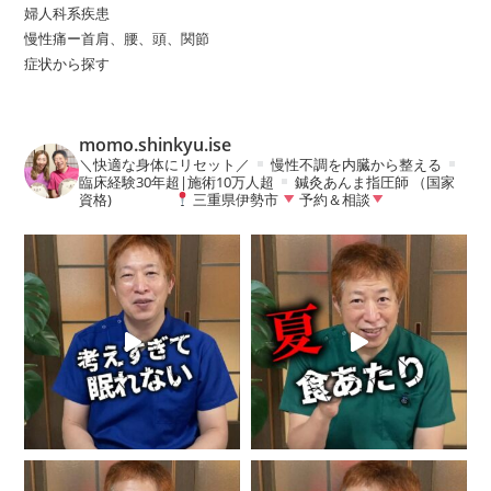
婦人科系疾患
慢性痛ー首肩、腰、頭、関節
症状から探す
momo.shinkyu.ise
＼快適な身体にリセット／
慢性不調を内臓から整える
臨床経験30年超|施術10万人超
鍼灸あんま指圧師 （国家
資格)
三重県伊勢市
予約＆相談