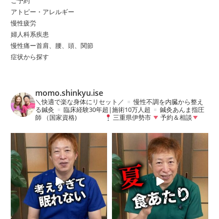
ご予約
アトピー・アレルギー
慢性疲労
婦人科系疾患
慢性痛ー首肩、腰、頭、関節
症状から探す
momo.shinkyu.ise
＼快適で楽な身体にリセット／
慢性不調を内臓から整え
る鍼灸
臨床経験30年超|施術10万人超
鍼灸あんま指圧
師 （国家資格)
三重県伊勢市
予約＆相談