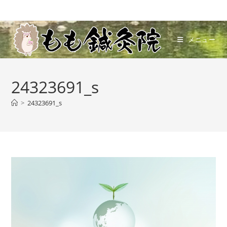
コ
ン
テ
メニュー
ン
ツ
へ
24323691_s
ス
キ
>
24323691_s
ッ
プ