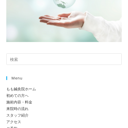
Pre
Es
to
Menu
clo
the
もも鍼灸院ホーム
sea
初めての方へ
pan
施術内容・料金
来院時の流れ
スタッフ紹介
アクセス