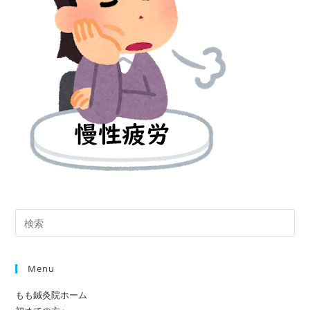
Pre
Es
to
Menu
clo
the
もも鍼灸院ホーム
sea