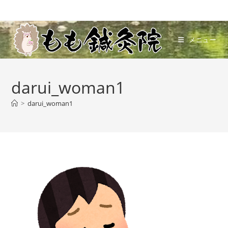
コ
ン
テ
メニュー
ン
ツ
へ
darui_woman1
ス
キ
>
darui_woman1
ッ
プ