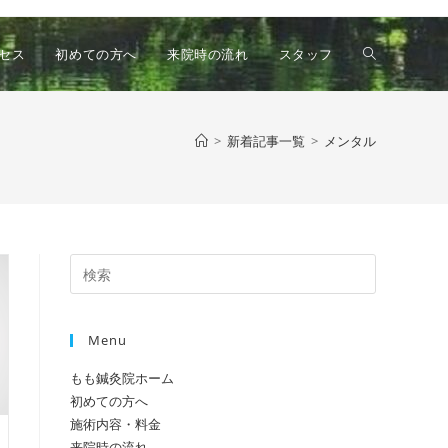
ウ
セス
初めての方へ
来院時の流れ
スタッフ
ェ
>
新着記事一覧
>
メンタル
ブ
Press
サ
Escape
to
Menu
close
イ
the
もも鍼灸院ホーム
search
初めての方へ
panel.
ト
施術内容・料金
来院時の流れ