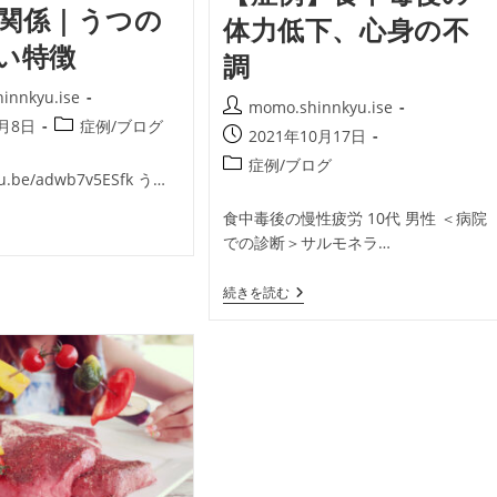
関係｜うつの
体力低下、心身の不
い特徴
調
innkyu.ise
投
momo.shinnkyu.ise
投
8月8日
症例/ブログ
稿
投
2021年10月17日
稿
者:
稿
投
症例/ブログ
カ
utu.be/adwb7v5ESfk う…
公
稿
テ
開
カ
ゴ
食中毒後の慢性疲労 10代 男性 ＜病院
日:
う
テ
リ
での診断＞サルモネラ…
】
ゴ
ー:
リ
【症
続きを読む
ー:
例】
食
中
毒
後
の
体
力
低
下、
心