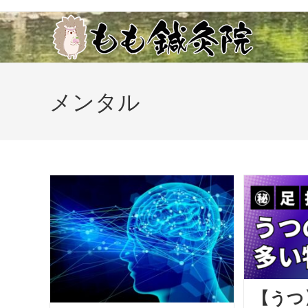
コ
ン
テ
ン
ツ
メンタル
へ
ス
キ
ッ
プ
【うつ