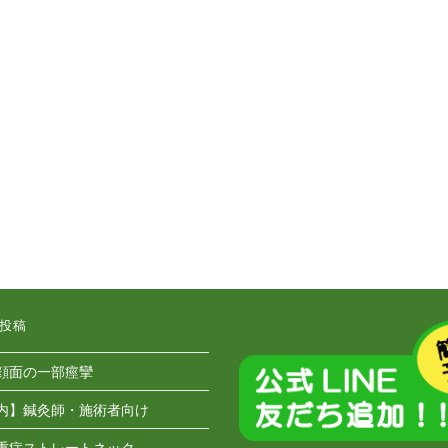
、
投稿
顔面の一部痙攣
内】鍼灸師・施術者向け
重症ストレートネック