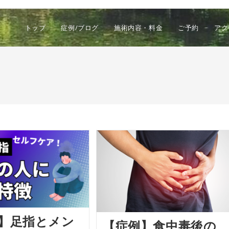
トップ
症例/ブログ
施術内容・料金
ご予約
アク
】足指とメン
【症例】食中毒後の