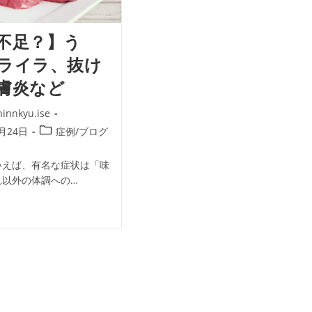
身
の
不
不足？】う
調
ライラ、抜け
膚炎など
innkyu.ise
投
7月24日
症例/ブログ
稿
カ
いえば、有名な症状は「味
テ
れ以外の体調への…
ゴ
リ
亜
ー:
？】
、
、