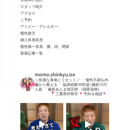
スタッフ紹介
アクセス
の
ご予約
アトピー・アレルギー
慢性疲労
検
婦人科系疾患
慢性痛ー首肩、腰、頭、関節
新着記事一覧
索
momo.shinkyu.ise
を
＼快適な身体にリセット／
慢性不調を内
臓から整える
臨床経験30年超|施術10万
人超
鍼灸あんま指圧師 （国家資格)
三重県伊勢市
予約＆相談
ト
グ