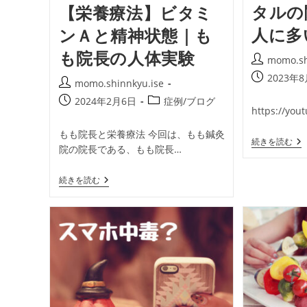
タルの
【栄養療法】ビタミ
人に多
ンＡと精神状態｜も
も院長の人体実験
投
momo.sh
稿
投
2023年
投
momo.shinnkyu.ise
者:
稿
稿
投
投
2024年2月6日
症例/ブログ
公
https://yo
者:
稿
稿
開
公
カ
もも院長と栄養療法 今回は、もも鍼灸
日:
【
続きを読む
開
テ
院の院長である、もも院長…
つ
日:
ゴ
足
リ
指
【栄
続きを読む
と
ー:
養
メ
療
ン
法】
タ
ビ
ル
タ
の
ミ
関
ン
係
Ａ
｜
と
う
精
つ
神
の