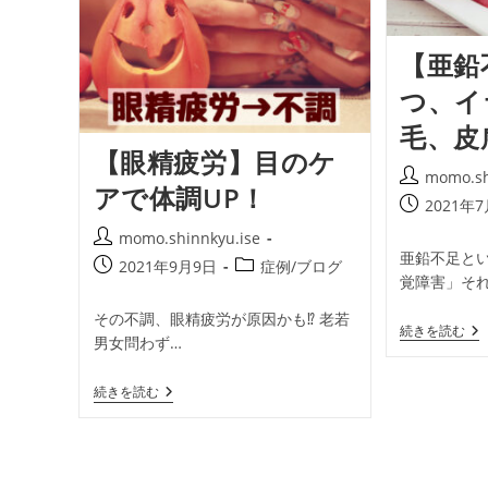
状
人
態
に
｜
多
【亜鉛
も
い
も
特
つ、イ
院
徴
長
毛、皮
の
人
【眼精疲労】目のケ
体
投
momo.sh
実
アで体調UP！
稿
験
投
2021年
者:
稿
投
momo.shinnkyu.ise
公
亜鉛不足と
稿
投
投
2021年9月9日
症例/ブログ
開
覚障害」そ
者:
稿
稿
日:
公
カ
その不調、眼精疲労が原因かも⁉ 老若
【
続きを読む
開
テ
男女問わず…
鉛
日:
ゴ
不
リ
足
【眼
続きを読む
う
ー:
精
つ
疲
イ
労】
ラ
目
イ
の
ラ