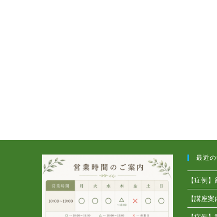
ケ
抜
ア
け
で
毛
体
皮
調
膚
UP！
炎
な
ど
最近の
【症例】
【講座案
【症例】