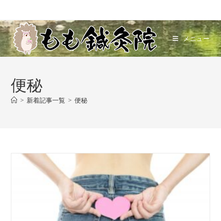
コ
ン
テ
メニュー
ン
ツ
へ
便秘
ス
キ
>
新着記事一覧
>
便秘
ッ
プ