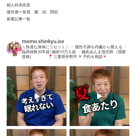
婦人科系疾患
慢性痛ー首肩、腰、頭、関節
新着記事一覧
momo.shinkyu.ise
＼快適な身体にリセット／
慢性不調を内臓から整える
臨床経験30年超|施術10万人超
鍼灸あんま指圧師 （国家
資格)
三重県伊勢市
予約＆相談