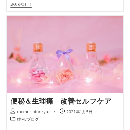
リ
【マ
続きを読む
ー:
グ
ネ
シ
ウ
ム
不
足？】
頭
痛
や
肩
こ
り、
便
秘、
疲
れ
や
す
さ
便秘＆生理痛 改善セルフケア
投
投
momo.shinnkyu.ise
2021年1月5日
稿
稿
投
症例/ブログ
者:
公
稿
開