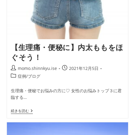
【生理痛・便秘に】内太ももをほ
ぐそう！
投
投
momo.shinnkyu.ise
2021年12月5日
稿
稿
投
症例/ブログ
者:
公
稿
開
カ
生理痛・便秘でお悩みの方に♡ 女性のお悩みトップ３に君
日:
テ
臨する…
ゴ
リ
【生
続きを読む
ー:
理
痛・
便
秘
に】