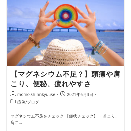
内
太
も
も
を
ほ
ぐ
そ
う！
【マグネシウム不足？】頭痛や肩
こり、便秘、疲れやすさ
投
投
momo.shinnkyu.ise
2021年6月3日
稿
稿
投
症例/ブログ
者:
公
稿
開
カ
マグネシウム不足をチェック 【症状チェック】 ・首こり、
日:
テ
肩こ…
ゴ