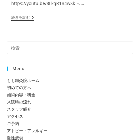
カ
https://youtu.be/8LkqR1B4wSk ＜…
日:
テ
ゴ
便
続きを読む
リ
秘
ー:
＆
生
理
痛
Pre
改
善
Es
セ
to
ル
フ
Menu
clo
ケ
the
ア
もも鍼灸院ホーム
sea
初めての方へ
pan
施術内容・料金
来院時の流れ
スタッフ紹介
アクセス
ご予約
アトピー・アレルギー
慢性疲労