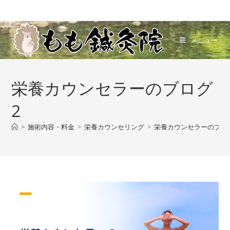
コ
ン
テ
メニュー
ン
ツ
へ
栄養カウンセラーのブログ
ス
キ
2
ッ
プ
>
施術内容・料金
>
栄養カウンセリング
>
栄養カウンセラーのブロ