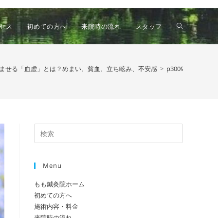
ウ
セス
初めての方へ
来院時の流れ
スタッフ
ェ
ませる「血虚」とは？めまい、貧血、立ち眩み、不安感
>
p3009
ブ
Press
サ
Escape
to
Menu
close
イ
the
もも鍼灸院ホーム
search
初めての方へ
panel.
ト
施術内容・料金
来院時の流れ