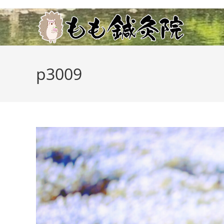
コ
ン
テ
ン
ツ
p3009
へ
ス
キ
ッ
プ