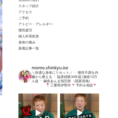
スタッフ紹介
アクセス
の
ご予約
アトピー・アレルギー
慢性疲労
検
婦人科系疾患
身体の痛み
新着記事一覧
索
momo.shinkyu.ise
を
＼快適な身体にリセット／
慢性不調を内
臓から整える
臨床経験30年超|施術10万
人超
鍼灸あんま指圧師 （国家資格)
三重県伊勢市
予約＆相談
ト
グ