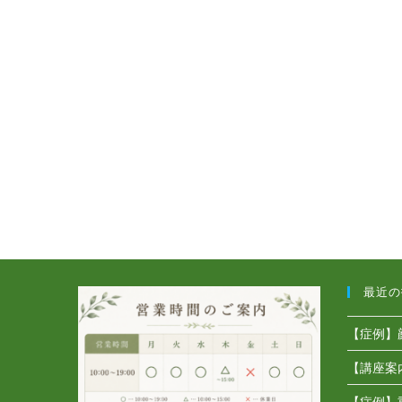
最近の
【症例】
【講座案
【症例】