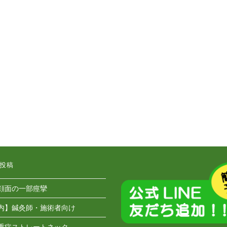
投稿
顔面の一部痙攣
内】鍼灸師・施術者向け
重症ストレートネック