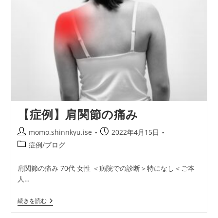
【症例】肩関節の痛み
投
投
momo.shinnkyu.ise
2022年4月15日
稿
稿
投
症例/ブログ
者:
公
稿
開
カ
肩関節の痛み 70代 女性 ＜病院での診断＞特になし＜ご本
日:
テ
人…
ゴ
リ
【症
続きを読む
ー:
例】
肩