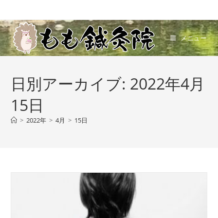
コ
ン
テ
メニュー
ン
ツ
へ
日別アーカイブ: 2022年4月
ス
キ
15日
ッ
プ
>
2022年
>
4月
>
15日