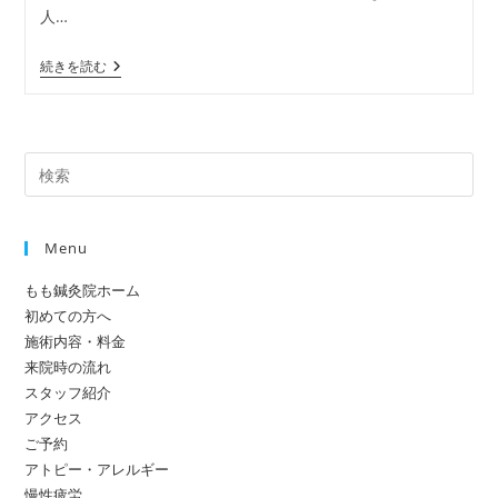
日:
テ
人…
ゴ
リ
【症
続きを読む
ー:
例】
足
裏
の
違
Pre
和
感
Es
（接
to
触
感
Menu
clo
の
the
異
もも鍼灸院ホーム
常）
sea
初めての方へ
pan
施術内容・料金
来院時の流れ
スタッフ紹介
アクセス
ご予約
アトピー・アレルギー
慢性疲労