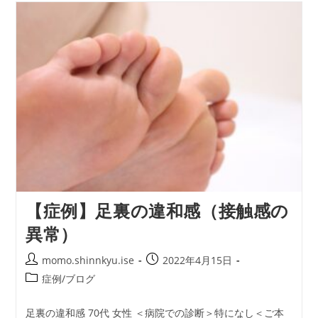
関
節
の
痛
み
【症例】足裏の違和感（接触感の
異常）
投
投
momo.shinnkyu.ise
2022年4月15日
稿
稿
投
症例/ブログ
者:
公
稿
開
カ
足裏の違和感 70代 女性 ＜病院での診断＞特になし＜ご本