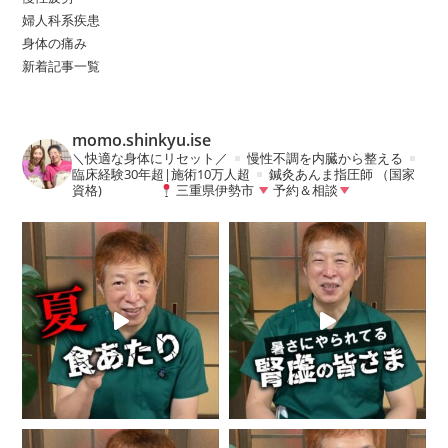
婦人科系疾患
身体の痛み
新着記事一覧
momo.shinkyu.ise
＼快適な身体にリセット／
慢性不調を内臓から整える
臨床経験30年超|施術10万人超
鍼灸あんま指圧師 （国家
資格)
三重県伊勢市
予約＆相談