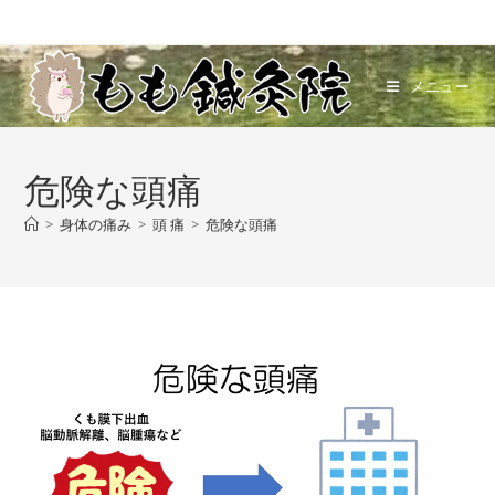
コ
ン
テ
メニュー
ン
ツ
へ
危険な頭痛
ス
キ
>
身体の痛み
>
頭 痛
>
危険な頭痛
ッ
プ