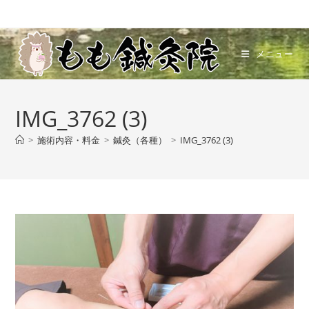
コ
ン
テ
メニュー
ン
ツ
へ
IMG_3762 (3)
ス
キ
>
施術内容・料金
>
鍼灸（各種）
>
IMG_3762 (3)
ッ
プ