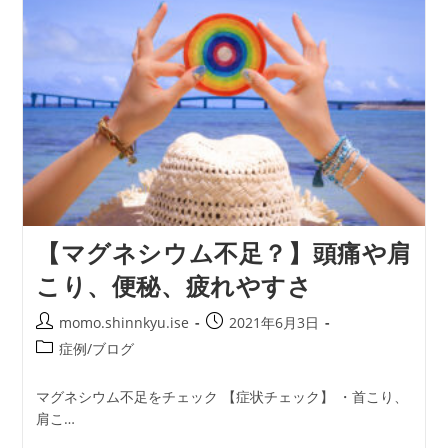
険
な
状
態
に
な
る
前
に！
【マグネシウム不足？】頭痛や肩
こり、便秘、疲れやすさ
投
投
momo.shinnkyu.ise
2021年6月3日
稿
稿
投
症例/ブログ
者:
公
稿
開
カ
マグネシウム不足をチェック 【症状チェック】 ・首こり、
日:
テ
肩こ…
ゴ