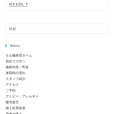
リ
【マ
続きを読む
ー:
グ
ネ
シ
ウ
ム
Pre
不
足？】
Es
頭
to
痛
や
Menu
clo
肩
the
こ
もも鍼灸院ホーム
り、
sea
便
初めての方へ
pan
秘、
施術内容・料金
疲
来院時の流れ
れ
や
スタッフ紹介
す
アクセス
さ
ご予約
アトピー・アレルギー
慢性疲労
婦人科系疾患
身体の痛み