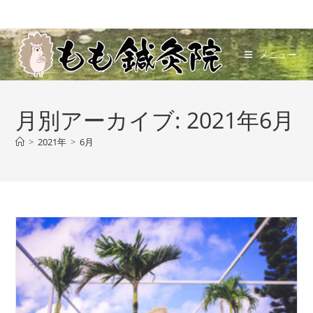
コ
ン
テ
メニュー
ン
ツ
へ
月別アーカイブ: 2021年6月
ス
キ
>
2021年
>
6月
ッ
プ