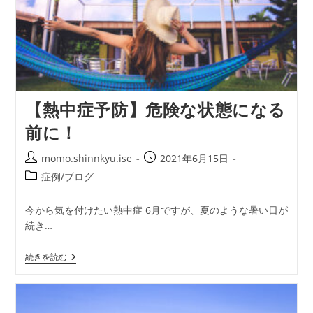
【熱中症予防】危険な状態になる
前に！
投
投
momo.shinnkyu.ise
2021年6月15日
稿
稿
投
症例/ブログ
者:
公
稿
開
カ
今から気を付けたい熱中症 6月ですが、夏のような暑い日が
日:
テ
続き…
ゴ
リ
【熱
続きを読む
ー:
中
症
予
防】
危