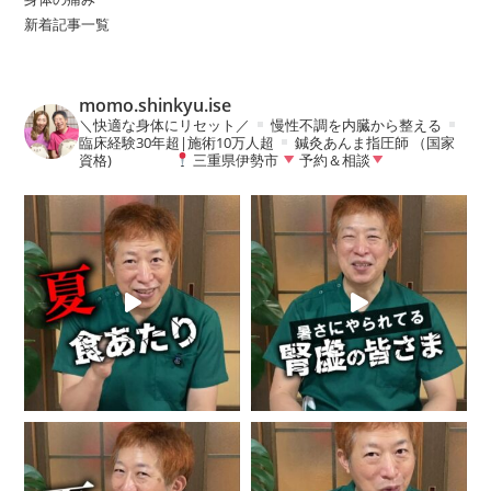
新着記事一覧
momo.shinkyu.ise
＼快適な身体にリセット／
慢性不調を内臓から整える
臨床経験30年超|施術10万人超
鍼灸あんま指圧師 （国家
資格)
三重県伊勢市
予約＆相談