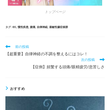
トップページ
タグ
:
IBS
,
慢性疾患
,
腹痛
,
自律神経
,
過敏性腸症候群
前の投稿
【超重要】自律神経の不調を整えるにはコレ！
次の投稿
【症例】頻繁する頭痛/眼精疲労/息苦しさ
おすすめ