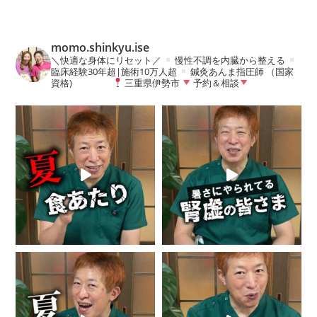
momo.shinkyu.ise
＼快適な身体にリセット／
慢性不調を内臓から整える
臨床経験30年超|施術10万人超
鍼灸あんま指圧師 （国家
資格)
三重県伊勢市
予約＆相談