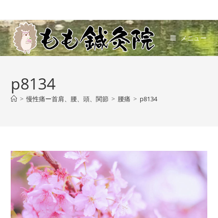
コ
ン
テ
メニュー
ン
ツ
へ
p8134
ス
キ
>
慢性痛ー首肩、腰、頭、関節
>
腰痛
>
p8134
ッ
プ