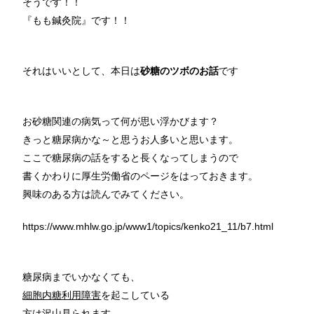
そうです！！
『もも鍼灸院』です！！
それはいいとして、本日は
砂糖のツボのお話
です
お砂糖関連の病気って何が思い浮かびます？
きっと糖尿病かな～と思うお人多いと思います。
ここで糖尿病の話をすると長くなってしまうので
書くかわりに厚生労働省のページをはっておきます。
興味のある方は読んでみてください。
https://www.mhlw.go.jp/www1/topics/kenko21_11/b7.html
糖尿病までいかなくても、
細胞内糖利用障害
を起こしている
方は沢山見られます。