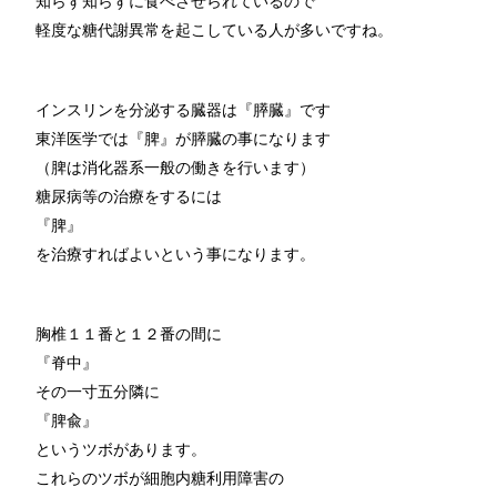
知らず知らずに食べさせられているので
軽度な糖代謝異常を起こしている人が多いですね。
インスリンを分泌する臓器は『膵臓』です
東洋医学では『脾』が膵臓の事になります
（脾は消化器系一般の働きを行います）
糖尿病等の治療をするには
『脾』
を治療すればよいという事になります。
胸椎１１番と１２番の間に
『脊中』
その一寸五分隣に
『脾兪』
というツボがあります。
これらのツボが細胞内糖利用障害の