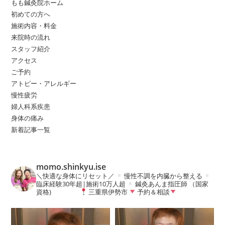
もも鍼灸院ホーム
初めての方へ
施術内容・料金
来院時の流れ
スタッフ紹介
アクセス
ご予約
アトピー・アレルギー
慢性疲労
婦人科系疾患
身体の痛み
新着記事一覧
momo.shinkyu.ise
＼快適な身体にリセット／
慢性不調を内臓から整える
臨床経験30年超|施術10万人超
鍼灸あんま指圧師 （国家
資格)
三重県伊勢市
予約＆相談