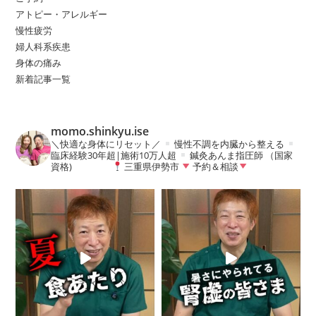
アトピー・アレルギー
慢性疲労
婦人科系疾患
身体の痛み
新着記事一覧
momo.shinkyu.ise
＼快適な身体にリセット／
慢性不調を内臓から整える
臨床経験30年超|施術10万人超
鍼灸あんま指圧師 （国家
資格)
三重県伊勢市
予約＆相談