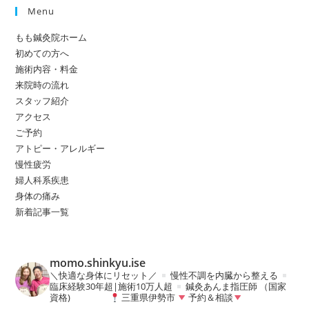
Menu
もも鍼灸院ホーム
初めての方へ
施術内容・料金
来院時の流れ
スタッフ紹介
アクセス
ご予約
アトピー・アレルギー
慢性疲労
婦人科系疾患
身体の痛み
新着記事一覧
momo.shinkyu.ise
＼快適な身体にリセット／
慢性不調を内臓から整える
臨床経験30年超|施術10万人超
鍼灸あんま指圧師 （国家
資格)
三重県伊勢市
予約＆相談