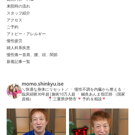
来院時の流れ
スタッフ紹介
アクセス
ご予約
アトピー・アレルギー
慢性疲労
婦人科系疾患
慢性痛ー首肩、腰、頭、関節
新着記事一覧
momo.shinkyu.ise
＼快適な身体にリセット／
慢性不調を内臓から整える
臨床経験30年超|施術10万人超
鍼灸あんま指圧師 （国家
資格)
三重県伊勢市
予約＆相談