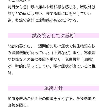
＜ご本人談＞
前日から急に喉の痛みや違和感を感じる。喉以外は
熱などの症状も無い。寝てる時に口を開けていた
為、乾燥で余計に違和感がある気がする。
鍼灸院としての診断
問診内容から、一週間前に別の症状で抗生物質を飲
み胃腸機能が弱っていた（下痢など）事や、寒暖差
や乾燥などの気候要因も重なり、免疫機能（扁桃）
が一時的に弱ってしまい、喉の症状が出ていると推
測。
施術方針
瘀血を解消させ全身の循環を良くする。免疫機能の
改善を図る。