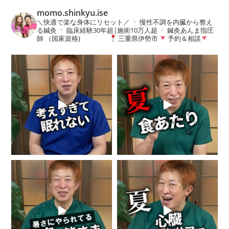
momo.shinkyu.ise
＼快適で楽な身体にリセット／
慢性不調を内臓から整え
る鍼灸
臨床経験30年超|施術10万人超
鍼灸あんま指圧
師 （国家資格)
三重県伊勢市
予約＆相談