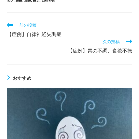
タグ
:
免疫
,
扁桃
,
疲労
,
自律神経
前の投稿
【症例】自律神経失調症
次の投稿
【症例】胃の不調、食欲不振
おすすめ