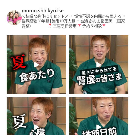
momo.shinkyu.ise
＼快適な身体にリセット／
慢性不調を内臓から整える
臨床経験30年超|施術10万人超
鍼灸あんま指圧師 （国家
資格)
三重県伊勢市
予約＆相談