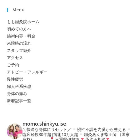
Menu
もも鍼灸院ホーム
初めての方へ
施術内容・料金
来院時の流れ
スタッフ紹介
アクセス
ご予約
アトピー・アレルギー
慢性疲労
婦人科系疾患
身体の痛み
新着記事一覧
momo.shinkyu.ise
＼快適な身体にリセット／
慢性不調を内臓から整える
臨床経験30年超|施術10万人超
鍼灸あんま指圧師 （国家
資格)
三重県伊勢市
予約＆相談