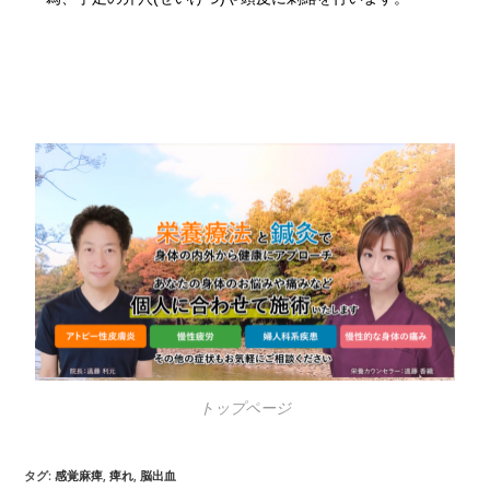
トップページ
タグ
:
感覚麻痺
,
痺れ
,
脳出血