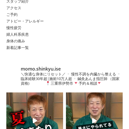
スタッフ紹介
アクセス
ご予約
アトピー・アレルギー
慢性疲労
婦人科系疾患
身体の痛み
新着記事一覧
momo.shinkyu.ise
＼快適な身体にリセット／
慢性不調を内臓から整える
臨床経験30年超|施術10万人超
鍼灸あんま指圧師 （国家
資格)
三重県伊勢市
予約＆相談